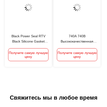
растворителей, низкий
запах
Black Power Seal RTV
740A 740B
Black Silicone Gasket
Высококачественная
Maker, TOP1 в Китае,
гибкая упаковка на
высокая
основе растворителей с
Получите самую лучшую
Получите самую лучшую
цену
цену
производительность и
средней стойкостью к
низкая стоимость
клею (кислота, щелочи,
пряность, этиловый
мальтол и т.д.)
Свяжитесь мы в любое время