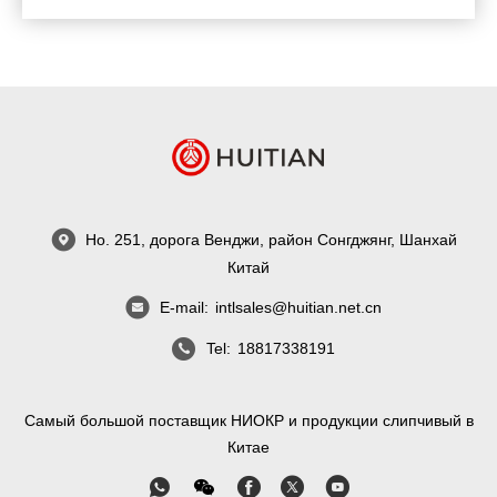
требованиями? Если да, то каков процесс
настройки?
Но. 251, дорога Венджи, район Сонгджянг, Шанхай
Китай
E-mail:
intlsales@huitian.net.cn
Tel:
18817338191
Самый большой поставщик НИОКР и продукции слипчивый в
Китае