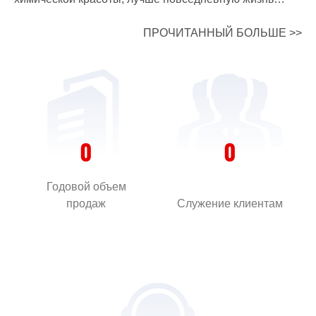
людей. Стоимость Мы ценим ориентированных на
ПРОЧИТАННЫЙ БОЛЬШЕ >>
клиента; Мы поддерживаем преданных сотрудников;
Мы водим устойчивой финансовой деятельности; Мы
берем на себя позитивную социальную
ответственность, и приносить пользу обществу.
ПРЕДСТАВЛЕНИЕ ХуэйТянь является
профессиональным производителем исследования и
0
0
разработки по клею и новым материалам , высоких и
новых технологий предприятие группы, с кодом
Годовой объем
300041 акций. Она имеет четыре базы в Шанхай,
продаж
Служение клиентам
Цзянсу, Гуандун, Хубэй, хостинг промышленности
авторитетного академического ядра журнала
«скрепление». Она была сертифицирована по
ISO9001, ISO / TS16949 и ISO14001. Ее продукты
получили SGS, TUV, реактивным, CQC, GL, JG, UL,
DIN, NSF, FDA, LFGB, API сертификации. ХуэйТянь