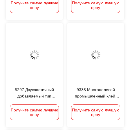
отвержкой RTV
структурный клей для
Получите самую лучшую
Получите самую лучшую
цену
цену
Силиконовый
батарей
герметизатор для
солнечных модулей
Алюминиевая рама с
соединительными
коробками
5297 Двухчастичный
9335 Многоцелевой
добавляемый тип
промышленный клей,
клеящиков для сдачи 1,5
нейтральный
W/M·K
силиконовый
Получите самую лучшую
Получите самую лучшую
цену
цену
Теплопроводящий
герметизатор для дверей
UL94V-0, белый и белый
и окон
двухцветный жидкость,