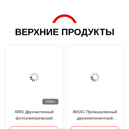
передовое решение для склеивания,
разработанное для удовлетворения строгих
требовани...
ВЕРХНИЕ ПРОДУКТЫ
Video
4065 Двухчастичный
8654C Промышленный
фотоэлектрический
двухкомпонентный
модуль с быстрой
полиуретановый