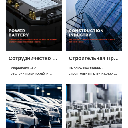
Сотрудничество Батареи Силы
Строительная Промышленность
Comprehensive с
Высококачественный
предприятиями корабля
строительный клей надежный
энергии мира ВЕРХНИМИ
выбор для высоты более 600
новыми, как BYD.
метров.