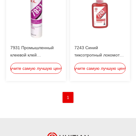
7931 Промышленный
7243 Синий
клеевой клей
тиксотропный локомотив
одночастичный MS
средней прочности для
Получите самую лучшую цену
Получите самую лучшую цену
полимерный клей и
блокировки и уплотнения
герметик для
винтовых нитей
герметизации окон
размером от M6 до M20
1