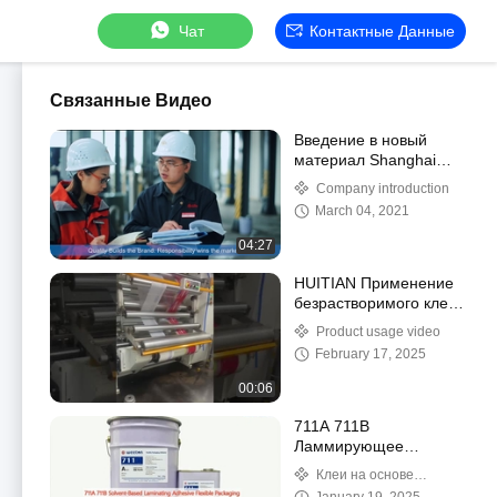
Чат
Контактные Данные
Связанные Видео
Введение в новый
материал Shanghai
Huitian
Company introduction
March 04, 2021
04:27
HUITIAN Применение
безрастворимого клея
4
Product usage video
February 17, 2025
00:06
711A 711B
Ламмирующее
клейкое вещество на
Клеи на основе
основе растворителей
растворителей