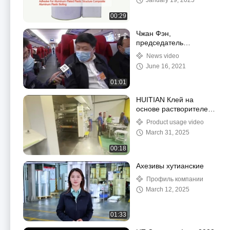
January 19, 2025
Гибкое упаковочное
клейкое вещество для
00:29
алюминиевой
пластмассовой
Чжан Фэн,
структуры
председатель
Shanghai Huitian New
News video
Material, отправился в
June 16, 2021
Пекин для участия в
двух сессиях.
01:01
HUITIAN Клей на
основе растворителей
Заявление 2
Product usage video
March 31, 2025
00:18
Ахезивы хутианские
Профиль компании
March 12, 2025
01:33