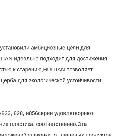
я установили амбициозные цели для
ITIAN идеально подходит для достижения
стью к старению,HUITIAN позволяет
щерба для экологической устойчивости.
к
823
, 828, и
856
серии удовлетворяют
ние пластика, соответственно.Эта
иложений упаковки, от пищевых продуктов