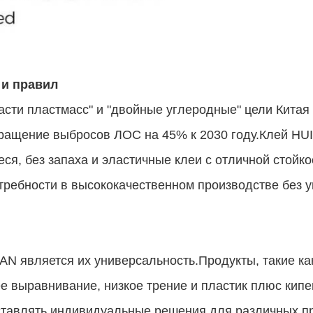
 и правил
ласти пластмасс" и "двойные углеродные" цели Кита
ращение выбросов ЛОС на 45% к 2030 году.Клей HU
я, без запаха и эластичные клеи с отличной стойко
требности в высококачественном производстве без у
AN является их универсальность.Продукты, такие ка
е выравнивание, низкое трение и пластик плюс кипе
ставлять индивидуальные решения для различных пр