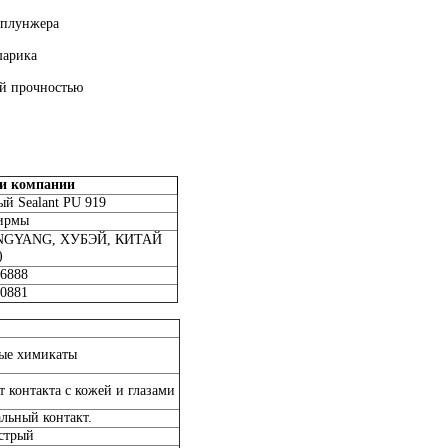
 плунжера
шарика
ой прочностью
 и компании
й Sealant PU 919
ирмы
ANGYANG, ХУБЭЙ, КИТАЙ
)
26888
20881
ные химикаты
т контакта с кожей и глазами
альный контакт.
стрый