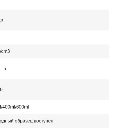
an
g/cm3
1. 5
10
l/400ml/600ml
одный образец доступен