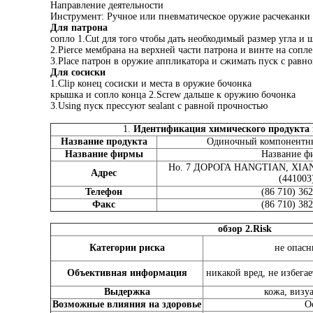
Направление деятельности
Инструмент: Ручное или пневматическое оружие расчеканки
Для патрона
сопло 1.Cut для того чтобы дать необходимый размер угла и 
2.Pierce мембрана на верхней части патрона и винте на сопле
3.Place патрон в оружие аппликатора и сжимать пуск с равн
Для сосиски
1.Clip конец сосиски и места в оружие бочонка
крышка и сопло конца 2.Screw дальше к оружию бочонка
3.Using пуск прессуют sealant с равной прочностью
1.
Идентификация химического продукта
Название продукта
Одиночный компонентны
Название фирмы
Название ф
Но. 7 ДОРОГА HANGTIAN, XI
Адрес
(441003
Телефон
(86 710) 36
Факс
(86 710) 38
обзор 2.Risk
Категории риска
не опас
Объективная информация
никакой вред, не избегае
Выдержка
кожа, визу
Возможные влияния на здоровье
О