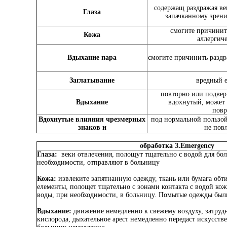
содержащ раздражая ве
Глаза
запачканному зрен
смогите причинит
Кожа
аллергич
Вдыхание пара
смогите причинить разд
Заглатывание
вредный е
повторно или подвер
Вдыхание
вдохнутый, может
пов
Вдохнутые влияния чрезмерных
под нормальной пользой
знаков и
не пов
обработка 3.Emergency
Глаза:
веки отвлечения, полощут тщательно с водой для бол
необходимости, отправляют в больницу
Кожа:
извлеките запятнанную одежду, ткань или бумага обт
елементы, полощет тщательно с зонами контакта с водой кож
воды, при необходимости, в больницу. Помытые одежды были
Вдыхание:
движение немедленно к свежему воздуху, затруд
кислорода, дыхательное арест немедленно передаст искусств