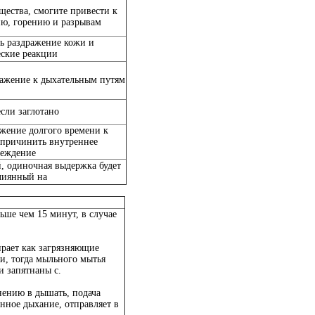
щества, смогите привести к
ию, горению и разрывам
ь раздражение кожи и
еские реакции
ражение к дыхательным путям
сли заглотано
жение долгого времени к
 причинить внутреннее
реждение
, одиночная выдержка будет
лиянный на
ьше чем 15 минут, в случае
ирает как загрязняющие
и, тогда мыльного мытья
 запятнаны с.
нению в дышать, подача
енное дыхание, отправляет в