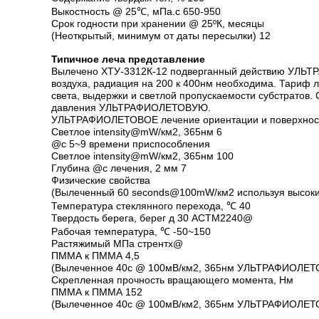
Выкостность @ 25℃, мПа.с 650-950
Срок годности при хранении @ 25ºК, месяцы
(Неоткрытый, минимум от даты пересылки) 12
Типичное леча представление
Вылечено ХТУ-3312К-12 подверганный действию УЛЬТРА
воздуха, радиация на 200 к 400нм необходима. Тариф л
света, выдержки и светлой пропускаемости субстрато
давления УЛЬТРАФИОЛЕТОВУЮ.
УЛЬТРАФИОЛЕТОВОЕ лечение ориентации и поверхнос
Светлое intensity@mW/км2, 365нм 6
@с 5~9 времени приспособления
Светлое intensity@mW/км2, 365нм 100
Глубина @с лечения, 2 мм 7
Физические свойства
(Вылеченный 60 seconds@100mW/км2 используя высокий
Температура стеклянного перехода, ℃ 40
Твердость берега, берег д 30 АСТМ2240@
Рабочая температура, ℃ -50~150
Растяжимый МПа стрентх@
ПММА к ПММА 4,5
(Вылеченное 40с @ 100мВ/км2, 365нм УЛЬТРАФИОЛЕ
Скрепленная прочность вращающего момента, Нм
ПММА к ПММА 152
(Вылеченное 40с @ 100мВ/км2, 365нм УЛЬТРАФИОЛЕ