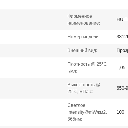
Фирменное
HUIT
наименование:
Номер модели:
3312
Внешний вид:
Проз
Плотность @ 25℃,
1,05
г/мл:
Выкостность @
650-
25℃, мПа.с:
Светлое
intensity@mW/км2,
100
365нм: