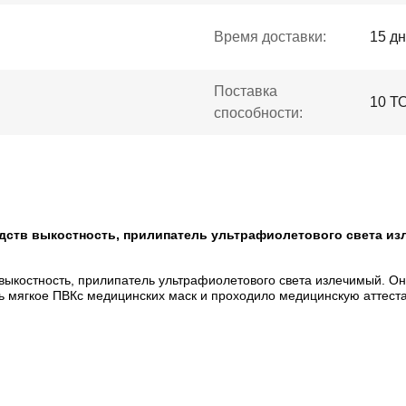
Время доставки:
15 д
Поставка
10 
способности:
едств выкостность, прилипатель ультрафиолетового света из
 выкостность, прилипатель ультрафиолетового света излечимый. О
ть мягкое ПВКс медицинских маск и проходило медицинскую аттес