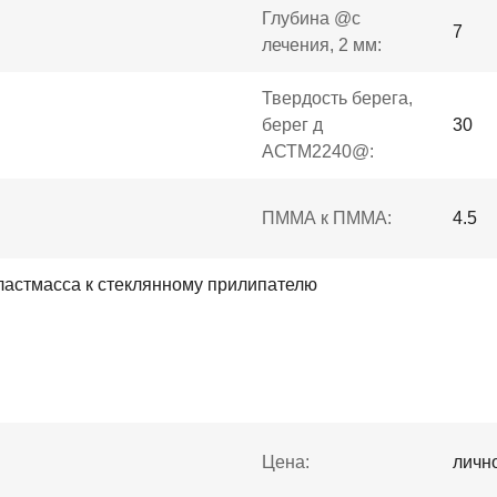
Глубина @с
7
лечения, 2 мм:
Твердость берега,
берег д
30
АСТМ2240@:
ПММА к ПММА:
4.5
пластмасса к стеклянному прилипателю
Цена:
личн