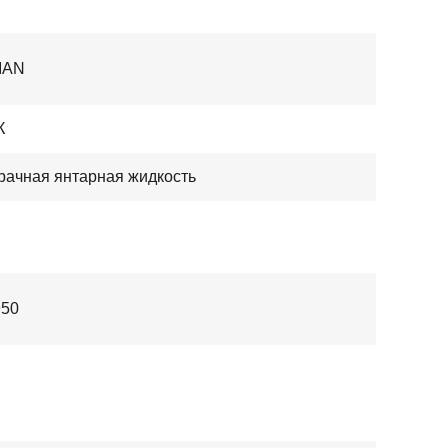
IAN
К
рачная янтарная жидкость
950