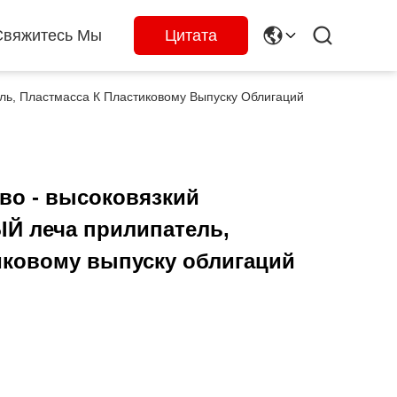
Свяжитесь Мы
Цитата
ь, Пластмасса К Пластиковому Выпуску Облигаций
тво - высоковязкий
 леча прилипатель,
иковому выпуску облигаций