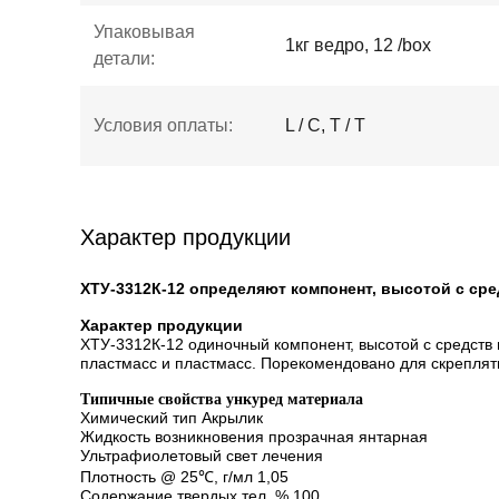
Упаковывая
1кг ведро, 12 /box
детали:
Условия оплаты:
L / C, T / T
Характер продукции
ХТУ-3312К-12 определяют компонент, высотой с ср
Характер продукции
ХТУ-3312К-12 одиночный компонент, высотой с средств
пластмасс и пластмасс. Порекомендовано для скрепля
Типичные свойства ункуред материала
Химический тип Акрылик
Жидкость возникновения прозрачная янтарная
Ультрафиолетовый свет лечения
Плотность @ 25℃, г/мл 1,05
Содержание твердых тел, % 100