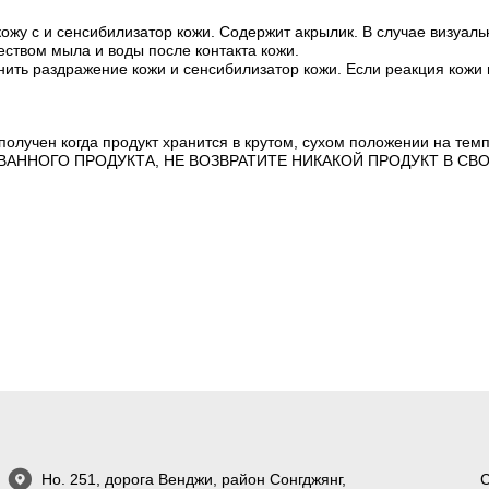
кожу с и сенсибилизатор кожи. Содержит акрылик. В случае визуальн
ством мыла и воды после контакта кожи.
ить раздражение кожи и сенсибилизатор кожи. Если реакция кожи п
олучен когда продукт хранится в крутом, сухом положении на темп
АННОГО ПРОДУКТА, НЕ ВОЗВРАТИТЕ НИКАКОЙ ПРОДУКТ В СВ
Но. 251, дорога Венджи, район Сонгджянг,
С