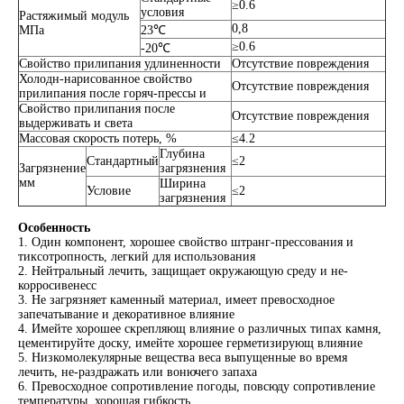
≥0.6
условия
Растяжимый модуль
0,8
МПа
23℃
≥0.6
-20℃
Свойство прилипания удлиненности
Отсутствие повреждения
Холодн-нарисованное свойство
Отсутствие повреждения
прилипания после горяч-прессы и
Свойство прилипания после
Отсутствие повреждения
выдерживать и света
Массовая скорость потерь, %
≤4.2
Глубина
Стандартный
≤2
Загрязнение
загрязнения
мм
Ширина
Условие
≤2
загрязнения
Особенность
1. Один компонент, хорошее свойство штранг-прессования и
тиксотропность, легкий для использования
2. Нейтральный лечить, защищает окружающую среду и не-
корросивенесс
3. Не загрязняет каменный материал, имеет превосходное
запечатывание и декоративное влияние
4. Имейте хорошее скрепляющ влияние о различных типах камня,
цементируйте доску, имейте хорошее герметизирующ влияние
5. Низкомолекулярные вещества веса выпущенные во время
лечить, не-раздражать или вонючего запаха
6. Превосходное сопротивление погоды, повсюду сопротивление
температуры, хорошая гибкость