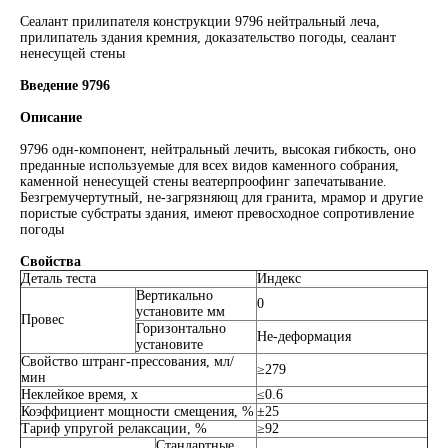
Сеалант прилипателя конструкции 9796 нейтральный леча,
прилипатель здания кремния, доказательство погоды, сеалант
ненесущей стены
Введение 9796
Описание
9796 одн-компонент, нейтральный лечить, высокая гибкость, оно
преданные используемые для всех видов каменного собрания,
каменной ненесущей стены веатерпроофинг запечатывание.
Безгремучертутный, не-загрязняющ для гранита, мрамор и другие
пористые субстраты здания, имеют превосходное сопротивление
погоды
Свойства
Деталь теста
Индекс
Вертикально
0
установите мм
Провес
Горизонтально
Не-деформация
установите
Свойство штранг-прессования, мл/
≥279
мин
Неклейкое время, х
≤0.6
Коэффициент мощности смещения, %
±25
Тариф упругой релаксации, %
≥92
Стандартные