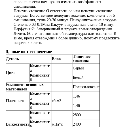
спрошены если вам нужно изменить коэффициент
смешивания.
Пеноуничтожение Ø естественное или пеноуничтожение
вакуума. Естественное пеноуничтожение: компонент а и б
смешивания, туша 20-30 минут. Пеноуничтожение вакуума:
Степень 0.08-0.1Мпа.Вакуум вакуума нагнетая 5-10 минут.
Перфузия Ø: Завершенный в вручать время отверждения
Лечить Ø: Лечить комнатной температуры или топления. В
зиме, время отверждения более длинно, поэтому предложите
нагреть к лечить.
Данные по ● технические
Типичное
Деталь
Блок
значение
Компонент
Серый
а
Цвет
Компонент
Белый
б
Компонент
основных
Полысилоксане
материалов
Компонент
1,46
а
Плотность
г/км3
Компонент
1,46
б
Компонент
2800
а
Компонент
Выкостность
мПа*с
2400
б