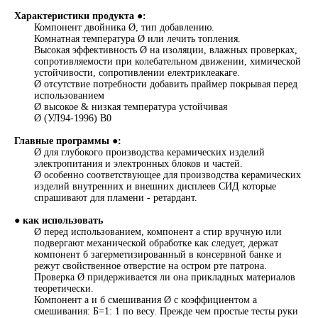
Характеристики продукта ●:
Компонент двойника Ø, тип добавлению.
Комнатная температура Ø или лечить топления.
Высокая эффективность Ø на изоляции, влажных проверках,
сопротивляемости при колебательном движении, химической
устойчивости, сопротивлении електриклеакаге.
Ø отсутствие потребности добавить праймер покрывая перед
использованием
Ø высокое & низкая температура устойчивая
Ø (УЛ94-1996) В0
Главные программы ●:
Ø для глубокого производства керамических изделий
электропитания и электронных блоков и частей.
Ø особенно соответствующее для производства керамических
изделий внутренних и внешних дисплеев СИД которые
спрашивают для пламени - ретардант.
● как использовать
Ø перед использованием, компонент а стир вручную или
подвергают механической обработке как следует, держат
компонент б загерметизированный в консервной банке и
режут свойственное отверстие на остром рте патрона.
Проверка Ø придерживается ли она прикладных материалов
теоретически.
Компонент а и б смешивания Ø с коэффициентом а
смешивания: Б=1: 1 по весу. Прежде чем простые тесты руки