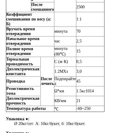
После
2500
смешанного
Коэффициент
смешивания по весу (а:
1:1
Б)
Вручать время
минута
70
отверждения
Начальное время
час
2,5
отверждения
минута
Полное время
15
отверждения
(80℃)
Термальная
С (м·К)
0,5
проводимость
Диэлектрическая
1.2МХз
3,0
константа
После
Подпирайте
Проводка
45
лечить
а
Резистивность
Ω*км
1.5кс1014
тома
Диэлектрическая
КВ/мм
21
прочность
Температура работы
-60~250
℃
Упаковка ●:
Ø 20кг/сет: А: 10кг/букет, б: 10кг/букет.